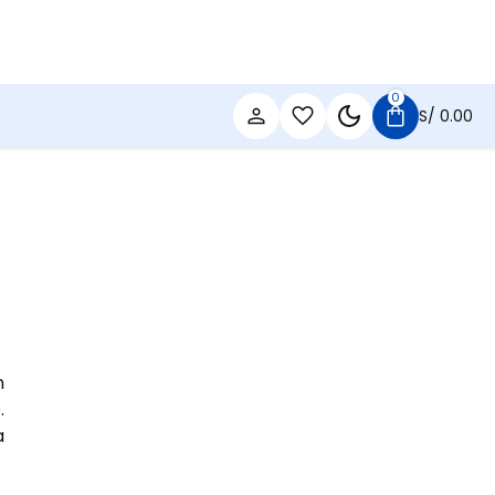
0
S/
0.00
n
.
a