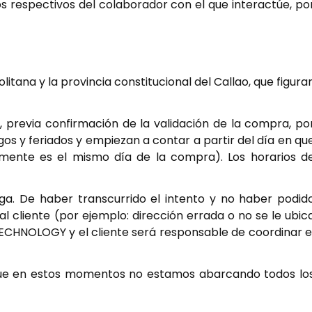
tos respectivos del colaborador con el que interactúe, po
litana y la provincia constitucional del Callao, que figura
, previa confirmación de la validación de la compra, po
s y feriados y empiezan a contar a partir del día en qu
iamente es el mismo día de la compra). Los horarios d
ega. De haber transcurrido el intento y no haber podid
l cliente (por ejemplo: dirección errada o no se le ubic
 TECHNOLOGY y el cliente será responsable de coordinar e
porque en estos momentos no estamos abarcando todos lo