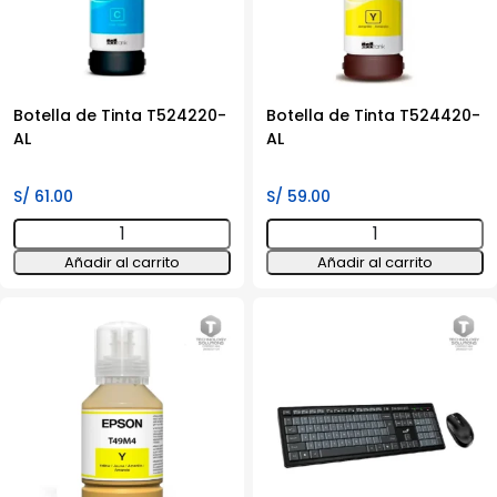
70ml.
cantidad
Botella de Tinta T524220-
Botella de Tinta T524420-
AL
AL
S/
61.00
S/
59.00
Botella
Botella
de
de
Añadir al carrito
Añadir al carrito
Tinta
Tinta
T524220-
T524420-
AL
AL
cantidad
cantidad