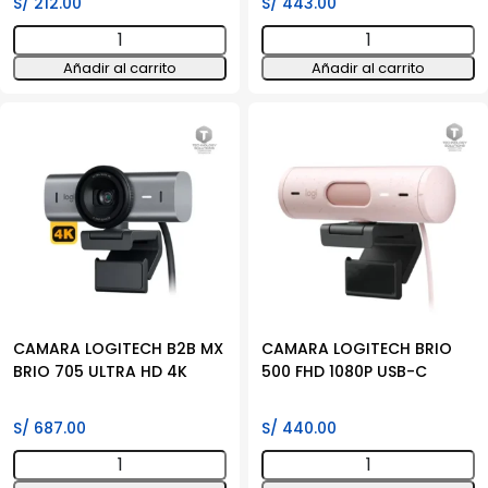
S/
212.00
S/
443.00
CÁMARA
CAMARA
DE
LOGITECH
Añadir al carrito
Añadir al carrito
SEGURIDAD
B2B
TAPO
BRIO
C520WS
505
-
1080P
2K
GRAFITO
4MP
cantidad
/
WI-
FI
/
PUERTO
CAMARA LOGITECH B2B MX
CAMARA LOGITECH BRIO
BRIO 705 ULTRA HD 4K
500 FHD 1080P USB-C
ETHERNET
cantidad
S/
687.00
S/
440.00
CAMARA
CAMARA
LOGITECH
LOGITECH