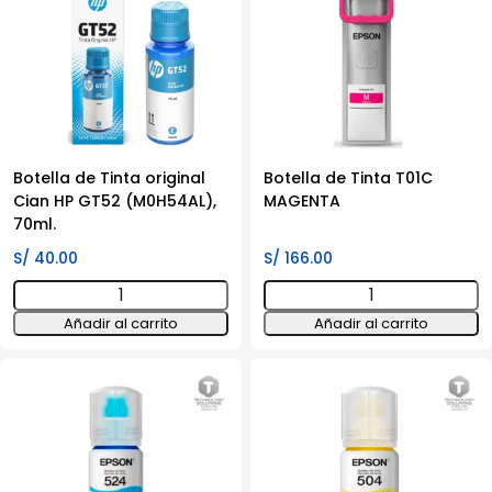
(M0H55AL),
140M
70ml
cantidad
cantidad
Botella de Tinta original
Botella de Tinta T01C
Cian HP GT52 (M0H54AL),
MAGENTA
70ml.
S/
40.00
S/
166.00
Botella
Botella
de
de
Añadir al carrito
Añadir al carrito
Tinta
Tinta
original
T01C
Cian
MAGENTA
HP
cantidad
GT52
(M0H54AL),