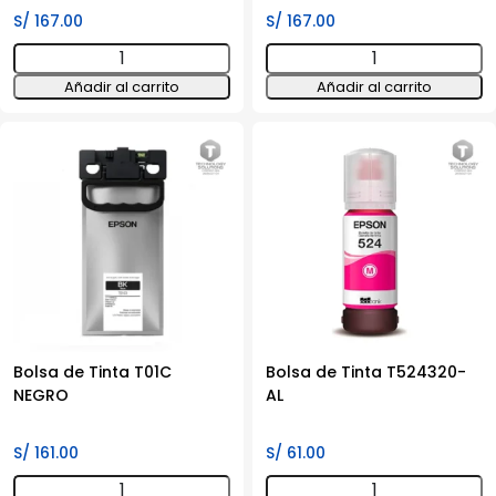
S/
167.00
S/
167.00
Bolsa
Bolsa
de
de
Añadir al carrito
Añadir al carrito
Tinta
Tinta
T01C
T01C
Amarillo
CYAN
cantidad
cantidad
Bolsa de Tinta T01C
Bolsa de Tinta T524320-
NEGRO
AL
S/
161.00
S/
61.00
Bolsa
Bolsa