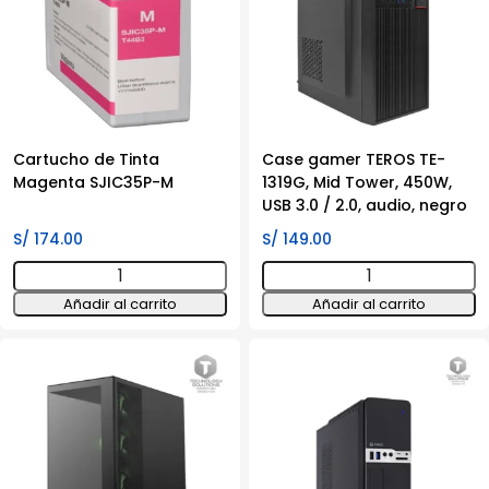
cantidad
AL,
para
WorkForce
WF-
100.
cantidad
Cartucho de Tinta
Case gamer TEROS TE-
Magenta SJIC35P-M
1319G, Mid Tower, 450W,
USB 3.0 / 2.0, audio, negro
S/
174.00
S/
149.00
Cartucho
Case
de
gamer
Añadir al carrito
Añadir al carrito
Tinta
TEROS
Magenta
TE-
SJIC35P-
1319G,
M
Mid
cantidad
Tower,
450W,
USB