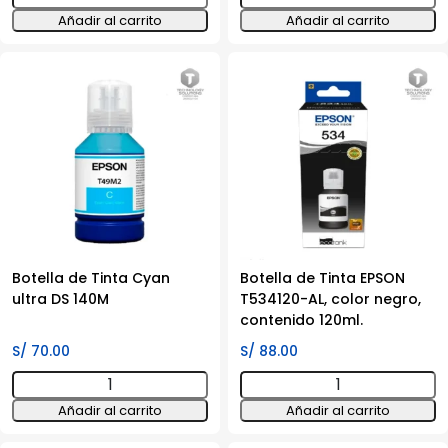
de
de
Añadir al carrito
Añadir al carrito
Tinta
Tinta
T01C
T524320-
NEGRO
AL
cantidad
cantidad
Botella de Tinta Cyan
Botella de Tinta EPSON
ultra DS 140M
T534120-AL, color negro,
contenido 120ml.
S/
70.00
S/
88.00
Botella
Botella
de
de
Añadir al carrito
Añadir al carrito
Tinta
Tinta