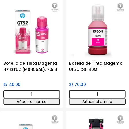
Cyan
EPSON
ultra
T534120-
DS
AL,
140M
color
cantidad
negro,
contenido
120ml.
cantidad
Botella de Tinta Magenta
Botella de Tinta Magenta
HP GT52 (M0H55AL), 70ml
Ultra DS 140M
S/
40.00
S/
70.00
Botella
Botella
de
de
Añadir al carrito
Añadir al carrito
Tinta
Tinta
Magenta
Magenta
HP
Ultra
GT52
DS