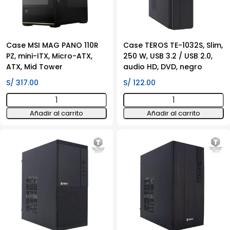
3.0
/
2.0,
Case MSI MAG PANO 110R
audio,
Case TEROS TE-1032S, Slim,
PZ, mini-ITX, Micro-ATX,
250 W, USB 3.2 / USB 2.0,
negro
ATX, Mid Tower
audio HD, DVD, negro
cantidad
S/
317.00
S/
122.00
Case
Case
MSI
TEROS
Añadir al carrito
Añadir al carrito
MAG
TE-
PANO
1032S,
110R
Slim,
PZ,
250
mini-
W,
ITX,
USB
Micro-
3.2
ATX,
/
ATX,
USB