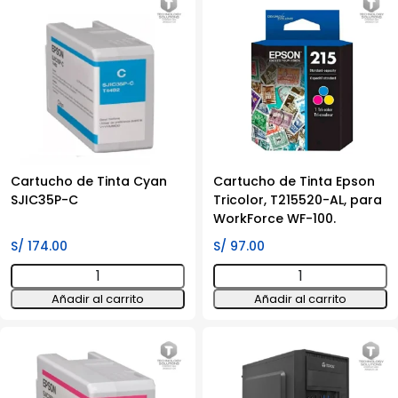
PRO
SJIC35P-
700
Y
ULTRA
cantidad
HD
4K
cantidad
Cartucho de Tinta Cyan
Cartucho de Tinta Epson
SJIC35P-C
Tricolor, T215520-AL, para
WorkForce WF-100.
S/
174.00
S/
97.00
Cartucho
Cartucho
de
de
Añadir al carrito
Añadir al carrito
Tinta
Tinta
Cyan
Epson
SJIC35P-
Tricolor,
C
T215520-