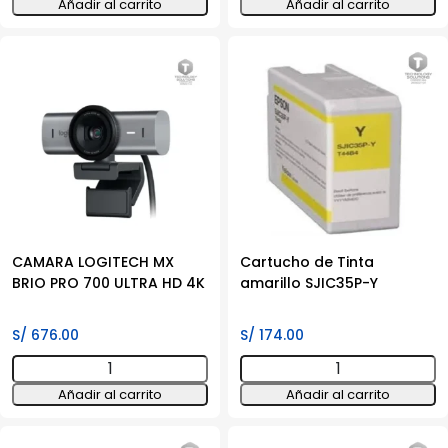
Añadir al carrito
Añadir al carrito
B2B
BRIO
MX
500
BRIO
FHD
705
1080P
ULTRA
USB-
HD
C
4K
cantidad
cantidad
CAMARA LOGITECH MX
Cartucho de Tinta
BRIO PRO 700 ULTRA HD 4K
amarillo SJIC35P-Y
S/
676.00
S/
174.00
CAMARA
Cartucho
LOGITECH
de
Añadir al carrito
Añadir al carrito
MX
Tinta
BRIO
amarillo