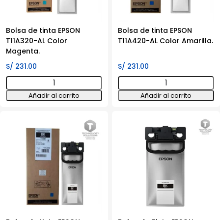
i5-
13420H
16GB
Bolsa de tinta EPSON
Bolsa de tinta EPSON
T11A320-AL Color
T11A420-AL Color Amarilla.
DDR5-
Magenta.
5200
cantidad
S/
231.00
S/
231.00
Bolsa
Bolsa
de
de
Añadir al carrito
Añadir al carrito
tinta
tinta
EPSON
EPSON
T11A320-
T11A420-
AL
AL
Color
Color
Magenta.
Amarilla.
cantidad
cantidad