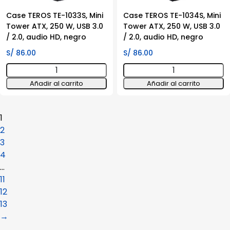
Mid
2.0,
Tower
Case TEROS TE-1033S, Mini
audio
Case TEROS TE-1034S, Mini
Tower ATX, 250 W, USB 3.0
Tower ATX, 250 W, USB 3.0
cantidad
HD,
/ 2.0, audio HD, negro
/ 2.0, audio HD, negro
DVD,
negro
S/
86.00
S/
86.00
cantidad
Case
Case
TEROS
TEROS
Añadir al carrito
Añadir al carrito
TE-
TE-
1033S,
1034S,
1
Mini
Mini
2
Tower
Tower
3
ATX,
ATX,
4
250
250
…
W,
W,
11
USB
USB
12
3.0
3.0
13
/
/
→
2.0,
2.0,
audio
audio