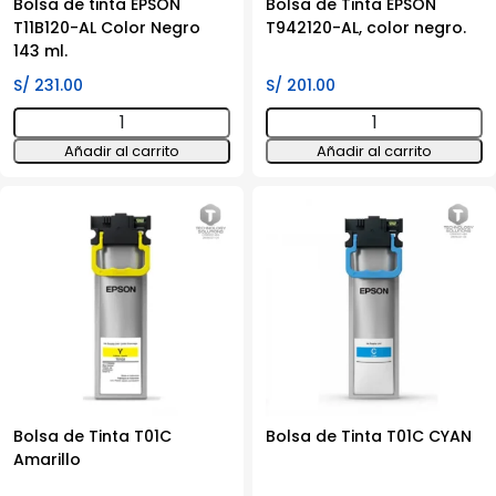
Bolsa de tinta EPSON
Bolsa de Tinta EPSON
T11B120-AL Color Negro
T942120-AL, color negro.
143 ml.
S/
231.00
S/
201.00
Bolsa
Bolsa
de
de
Añadir al carrito
Añadir al carrito
tinta
Tinta
EPSON
EPSON
T11B120-
T942120-
AL
AL,
Color
color
Negro
negro.
143
cantidad
ml.
cantidad
Bolsa de Tinta T01C
Bolsa de Tinta T01C CYAN
Amarillo