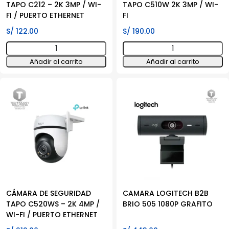
TAPO C212 – 2K 3MP / WI-
TAPO C510W 2K 3MP / WI-
FI / PUERTO ETHERNET
FI
S/
122.00
S/
190.00
CÁMARA
CÁMARA
DE
DE
Añadir al carrito
Añadir al carrito
SEGURIDAD
SEGURIDAD
TAPO
TAPO
C212
C510W
-
2K
2K
3MP
3MP
/
/
WI-
WI-
FI
FI
cantidad
/
PUERTO
CÁMARA DE SEGURIDAD
CAMARA LOGITECH B2B
TAPO C520WS – 2K 4MP /
BRIO 505 1080P GRAFITO
ETHERNET
WI-FI / PUERTO ETHERNET
cantidad