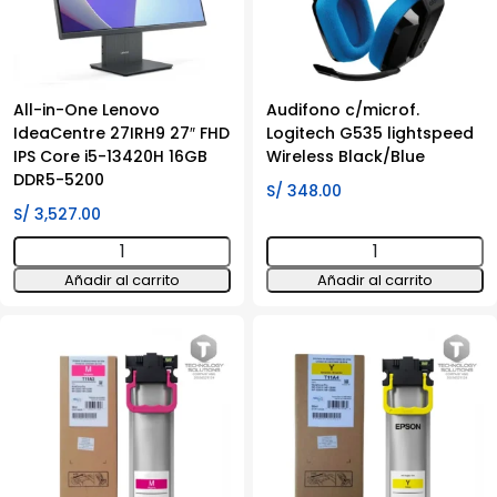
All-in-One Lenovo
Audifono c/microf.
IdeaCentre 27IRH9 27″ FHD
Logitech G535 lightspeed
IPS Core i5-13420H 16GB
Wireless Black/Blue
DDR5-5200
S/
348.00
S/
3,527.00
All-
Audifono
in-
c/microf.
Añadir al carrito
Añadir al carrito
One
Logitech
Lenovo
G535
IdeaCentre
lightspeed
27IRH9
Wireless
27"
Black/Blue
FHD
cantidad
IPS
Core