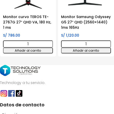
Monitor curvo TEROS TE-
Monitor Samsung Odyssey
2767G 27″ QHD VA, 180 Hz,
G5 27″ QHD (2560×1440)
1 ms
1ms 165Hz
S/
786.00
S/
1,120.00
Monitor
Monitor
curvo
Samsung
Añadir al carrito
Añadir al carrito
TEROS
Odyssey
TE-
G5
2767G
27"
27"
QHD
QHD
(2560x1440)
Technology a tu servicio.
VA,
1ms
180
165Hz
Hz,
cantidad
1
Datos de contacto
ms