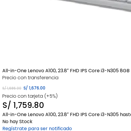
All-in-One Lenovo A100, 23.8″ FHD IPS Core i3-N305 8
Precio con transferencia
El
El
S/
1,676.00
S/
1,686.00
Precio con tarjeta (+5%)
precio
precio
S/
1,759.80
original
actual
All-in-One Lenovo A100, 23.8″ FHD IPS Core i3-N305 
era:
es:
No hay Stock
Regístrate para ser notificado