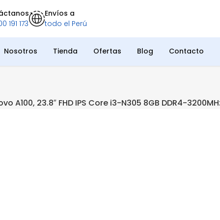
áctanos
Envíos a
0 191 173
todo el Perú
Nosotros
Tienda
Ofertas
Blog
Contacto
novo A100, 23.8″ FHD IPS Core i3-N305 8GB DDR4-3200MH