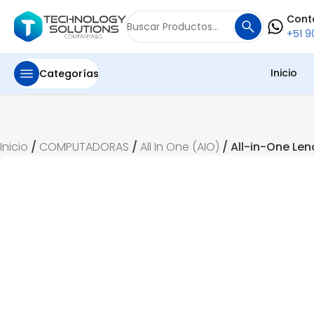
Cont
¡Oferta!
Buscar
+51 90
por:
Inicio
Categorías
Inicio
/
COMPUTADORAS
/
All In One (AIO)
/ All-in-One Le