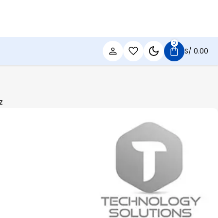
0
S/
0.00
z