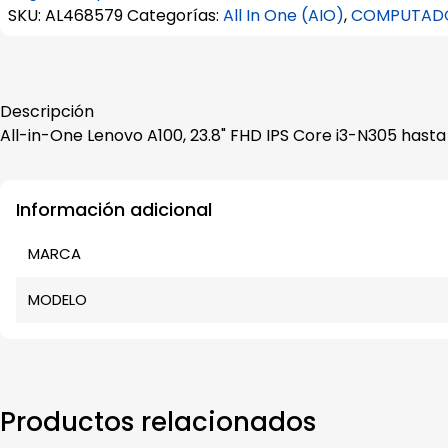
S/ 1,686.00.
S/ 1,676.00.
SKU:
AL468579
Categorías:
All In One (AIO)
,
COMPUTAD
Descripción
All-in-One Lenovo A100, 23.8" FHD IPS Core i3-N305 h
Información adicional
MARCA
MODELO
Productos relacionados