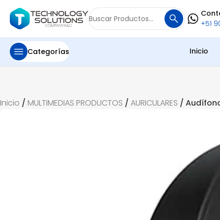
Cont
Buscar
+51 90
por:
Inicio
Categorías
Inicio
/
MULTIMEDIAS PRODUCTOS
/
AURICULARES
/ Audífon