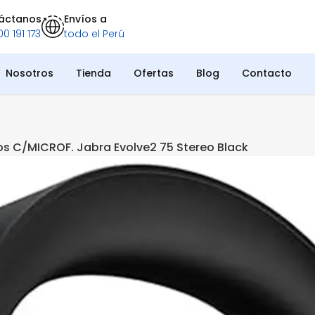
áctanos
Envíos a
0 191 173
todo el Perú
Nosotros
Tienda
Ofertas
Blog
Contacto
os C/MICROF. Jabra Evolve2 75 Stereo Black