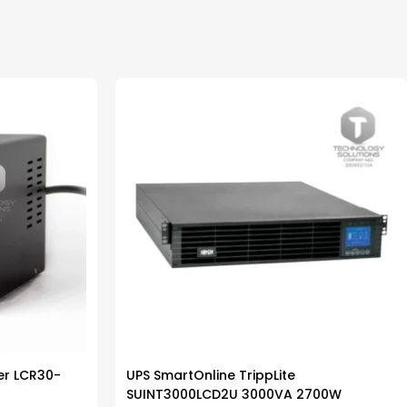
der LCR30-
UPS SmartOnline TrippLite
SUINT3000LCD2U 3000VA 2700W