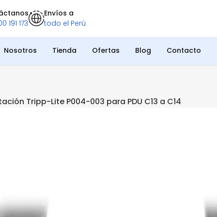
áctanos
Envíos a
0 191 173
todo el Perú
Nosotros
Tienda
Ofertas
Blog
Contacto
tación Tripp-Lite P004-003 para PDU C13 a C14