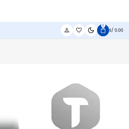
0
S/
0.00