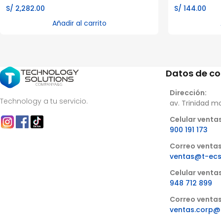
S/
2,282.00
S/
144.00
Añadir al carrito
Datos de c
Dirección:
Technology a tu servicio.
av. Trinidad m
Celular ventas
900 191 173
Correo ventas
ventas@t-ec
Celular venta
948 712 899
Correo ventas
ventas.corp@