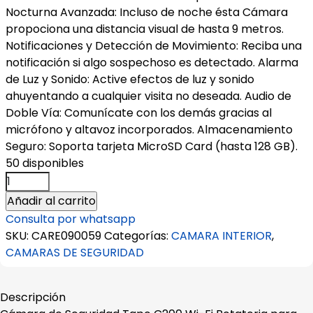
Nocturna Avanzada: Incluso de noche ésta Cámara
propociona una distancia visual de hasta 9 metros.
Notificaciones y Detección de Movimiento: Reciba una
notificación si algo sospechoso es detectado. Alarma
de Luz y Sonido: Active efectos de luz y sonido
ahuyentando a cualquier visita no deseada. Audio de
Doble Vía: Comunícate con los demás gracias al
micrófono y altavoz incorporados. Almacenamiento
Seguro: Soporta tarjeta MicroSD Card (hasta 128 GB).
50 disponibles
Cámara
de
Añadir al carrito
Seguridad
Consulta por whatsapp
Tapo
SKU:
CARE090059
Categorías:
CAMARA INTERIOR
,
C200
CAMARAS DE SEGURIDAD
Wi-
Fi
Rotatoria
Descripción