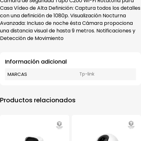
para
Cámara de Seguridad Tapo C200 Wi-Fi Rotatoria para
Casa
Casa Vídeo de Alta Definición: Captura todos los detalles
cantidad
con una definición de 1080p. Visualización Nocturna
Avanzada: Incluso de noche ésta Cámara propociona
una distancia visual de hasta 9 metros. Notificaciones y
Detección de Movimiento
Información adicional
MARCAS
Tp-link
Productos relacionados