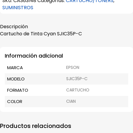
SKU:
CA363148
Categorías:
CARTUCHO/TONERS
,
SJIC35P-
SUMINISTROS
C
cantidad
Descripción
Cartucho de Tinta Cyan SJIC35P-C
Información adicional
MARCA
EPSON
MODELO
SJIC35P-C
FORMATO
CARTUCHO
COLOR
CIAN
Productos relacionados