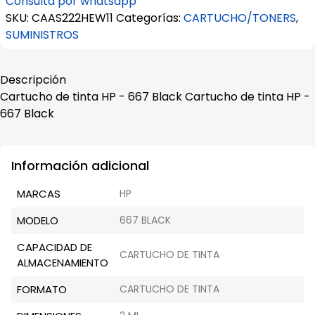
Consulta por whatsapp
HP
SKU:
CAAS222HEW11
Categorías:
CARTUCHO/TONERS
,
-
SUMINISTROS
667
Black
cantidad
Descripción
Cartucho de tinta HP - 667 Black Cartucho de tinta HP -
667 Black
Información adicional
MARCAS
HP
MODELO
667 BLACK
CAPACIDAD DE
CARTUCHO DE TINTA
ALMACENAMIENTO
FORMATO
CARTUCHO DE TINTA