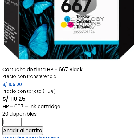
Cartucho de tinta HP – 667 Black
Precio con transferencia
S/
105.00
Precio con tarjeta (+5%)
S/
110.25
HP – 667 – Ink cartridge
20 disponibles
Cartucho
de
Añadir al carrito
tinta