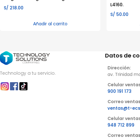
L4160.
S/
218.00
S/
50.00
Añadir al carrito
Datos de c
Dirección:
Technology a tu servicio.
av. Trinidad m
Celular ventas
900 191 173
Correo ventas
ventas@t-ec
Celular venta
948 712 899
Correo ventas