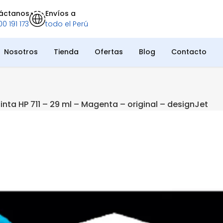
áctanos
Envíos a
0 191 173
todo el Perú
Nosotros
Tienda
Ofertas
Blog
Contacto
inta HP 711 – 29 ml – Magenta – original – designJet