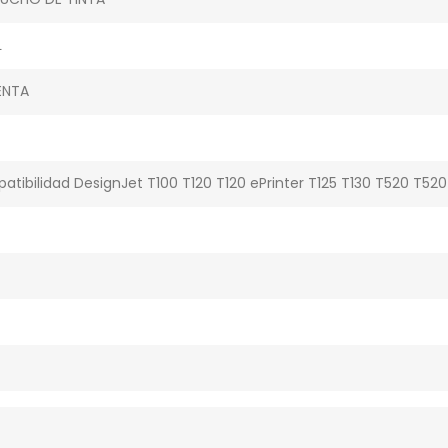
L
ENTA
tibilidad DesignJet T100 T120 T120 ePrinter T125 T130 T520 T520