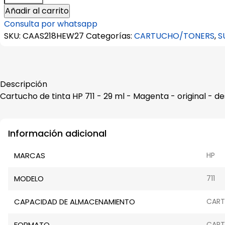
de
Añadir al carrito
tinta
Consulta por whatsapp
HP
SKU:
CAAS218HEW27
Categorías:
CARTUCHO/TONERS
,
S
711
-
29
ml
Descripción
-
Cartucho de tinta HP 711 - 29 ml - Magenta - original - de
Magenta
-
original
Información adicional
-
designJet
MARCAS
HP
cantidad
MODELO
711
CAPACIDAD DE ALMACENAMIENTO
CART
FORMATO
CART