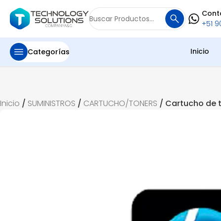
Cont
Buscar
+51 90
por:
Inicio
Categorías
Inicio
/
SUMINISTROS
/
CARTUCHO/TONERS
/ Cartucho de t