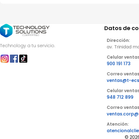
Datos de c
Dirección:
Technology a tu servicio.
av. Trinidad m
Celular ventas
900 191 173
Correo ventas
ventas@t-ec
Celular venta
948 712 899
Correo ventas
ventas.corp@
Atención:
atencionalcl
© 2026