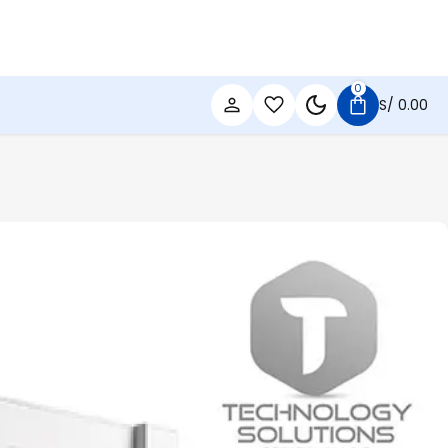
0
S/
0.00