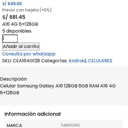
S/
649.00
Precio con tarjeta (+5%)
S/
681.45
A16 4G 6+128GB
5 disponibles
Celular
Samsung
Añadir al carrito
Galaxy
Consulta por whatsapp
A16
SKU:
CEA164G128
Categorías:
Android
,
CELULARES
128GB
6GB
RAM
Descripción
cantidad
Celular Samsung Galaxy A16 128GB 6GB RAM A16 4G
6+128GB
Información adicional
MARCA
SAMSUNG