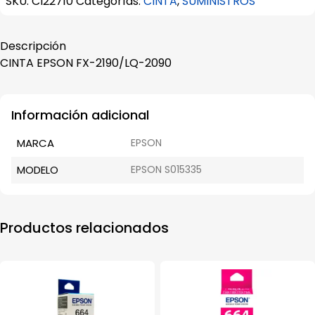
SKU:
CI22710
Categorías:
CINTA
,
SUMINISTROS
2090
cantidad
Descripción
CINTA EPSON FX-2190/LQ-2090
Información adicional
MARCA
EPSON
MODELO
EPSON S015335
Productos relacionados