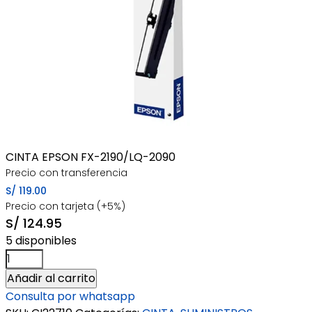
CINTA EPSON FX-2190/LQ-2090
Precio con transferencia
S/
119.00
Precio con tarjeta (+5%)
S/
124.95
5 disponibles
CINTA
EPSON
Añadir al carrito
FX-
Consulta por whatsapp
2190/LQ-