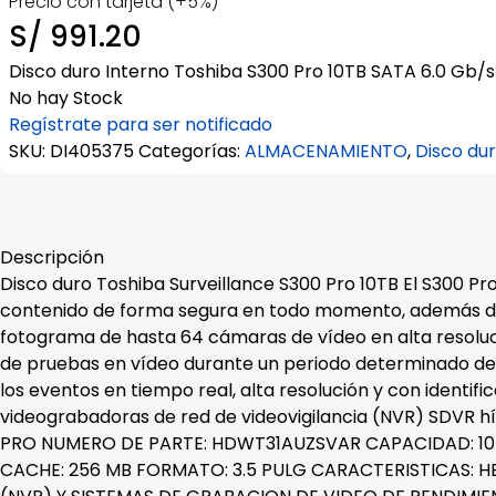
Precio con tarjeta (+5%)
S/
991.20
Disco duro Interno Toshiba S300 Pro 10TB SATA 6.0 Gb
No hay Stock
Regístrate para ser notificado
SKU:
DI405375
Categorías:
ALMACENAMIENTO
,
Disco dur
Descripción
Disco duro Toshiba Surveillance S300 Pro 10TB El S300 Pr
contenido de forma segura en todo momento, además de 
fotograma de hasta 64 cámaras de vídeo en alta resoluc
de pruebas en vídeo durante un periodo determinado de 
los eventos en tiempo real, alta resolución y con identif
videograbadoras de red de videovigilancia (NVR) SDVR h
PRO NUMERO DE PARTE: HDWT31AUZSVAR CAPACIDAD: 10 
CACHE: 256 MB FORMATO: 3.5 PULG CARACTERISTICAS: 