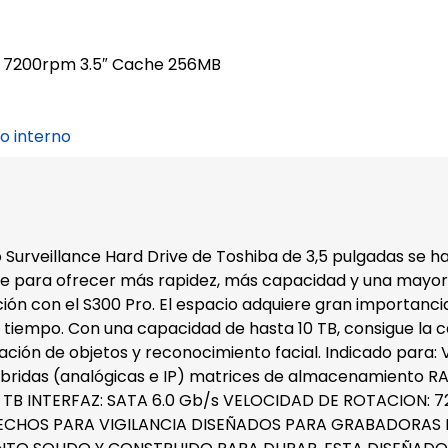
/s 7200rpm 3.5″ Cache 256MB
o interno
o Surveillance Hard Drive de Toshiba de 3,5 pulgadas se 
para ofrecer más rapidez, más capacidad y una mayor r
ión con el S300 Pro. El espacio adquiere gran importanc
tiempo. Con una capacidad de hasta 10 TB, consigue la c
icación de objetos y reconocimiento facial. Indicado para:
íbridas (analógicas e IP) matrices de almacenamiento R
TB INTERFAZ: SATA 6.0 Gb/s VELOCIDAD DE ROTACION: 
HECHOS PARA VIGILANCIA DISEÑADOS PARA GRABADORAS D