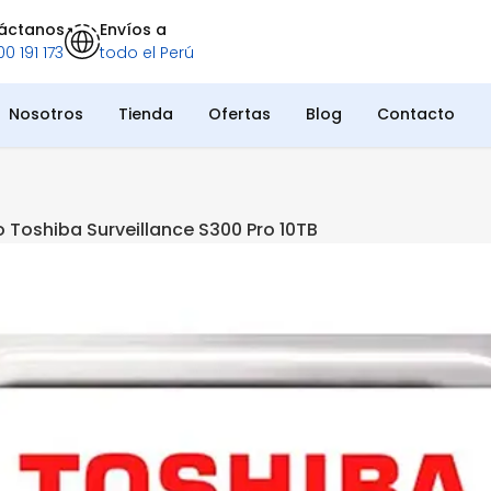
áctanos
Envíos a
0 191 173
todo el Perú
Nosotros
Tienda
Ofertas
Blog
Contacto
o Toshiba Surveillance S300 Pro 10TB