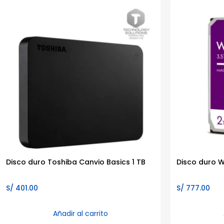
Disco duro Toshiba Canvio Basics 1 TB
Disco duro W
S/
401.00
S/
777.00
Añadir al carrito