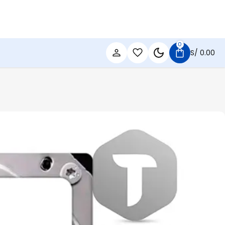
0
S/
0.00