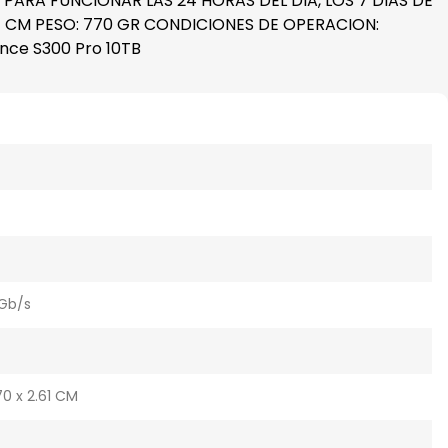
ARA FUNCIONAR LAS 24 HORAS DEL DIA, LOS 7 DIAS DE
61 CM PESO: 770 GR CONDICIONES DE OPERACION:
nce S300 Pro 10TB
 Gb/s
.70 x 2.61 CM