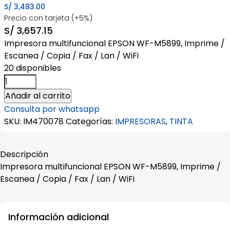
S/
3,483.00
Precio con tarjeta (+5%)
S/
3,657.15
Impresora multifuncional EPSON WF-M5899, Imprime /
Escanea / Copia / Fax / Lan / WiFi
20 disponibles
Impresora
multifuncional
Añadir al carrito
EPSON
Consulta por whatsapp
WF-
SKU:
IM470078
Categorías:
IMPRESORAS
,
TINTA
M5899
cantidad
Descripción
Impresora multifuncional EPSON WF-M5899, Imprime /
Escanea / Copia / Fax / Lan / WiFi
Información adicional