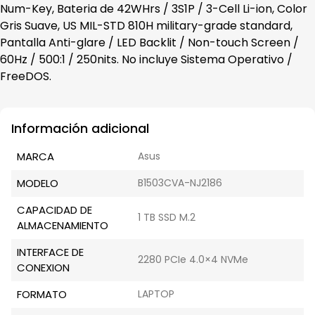
Num-Key, Bateria de 42WHrs / 3S1P / 3-Cell Li-ion, Color
Gris Suave, US MIL-STD 810H military-grade standard,
Pantalla Anti-glare / LED Backlit / Non-touch Screen /
60Hz / 500:1 / 250nits. No incluye Sistema Operativo /
FreeDOS.
Información adicional
MARCA
Asus
MODELO
B1503CVA-NJ2186
CAPACIDAD DE
1 TB SSD M.2
ALMACENAMIENTO
INTERFACE DE
2280 PCIe 4.0×4 NVMe
CONEXION
FORMATO
LAPTOP