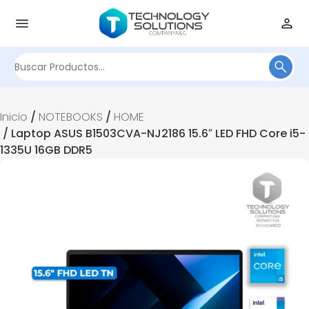
¡Oferta!
Buscar
por:
Inicio
/
NOTEBOOKS
/
HOME
/ Laptop ASUS B1503CVA-NJ2186 15.6″ LED FHD Core i5-
1335U 16GB DDR5