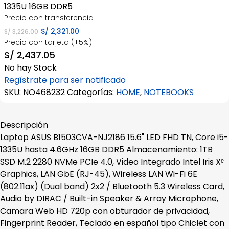
1335U 16GB DDR5
Precio con transferencia
El
El
S/
2,321.00
S/
3,226.00
Precio con tarjeta (+5%)
precio
precio
S/
2,437.05
original
actual
No hay Stock
era:
es:
Regístrate para ser notificado
S/ 3,226.00.
S/ 2,321.00.
SKU:
NO468232
Categorías:
HOME
,
NOTEBOOKS
Descripción
Laptop ASUS B1503CVA-NJ2186 15.6" LED FHD TN, Core i5-
1335U hasta 4.6GHz 16GB DDR5 Almacenamiento: 1TB
SSD M.2 2280 NVMe PCIe 4.0, Video Integrado Intel Iris Xᵉ
Graphics, LAN GbE (RJ-45), Wireless LAN Wi-Fi 6E
(802.11ax) (Dual band) 2x2 / Bluetooth 5.3 Wireless Card,
Audio by DIRAC / Built-in Speaker & Array Microphone,
Camara Web HD 720p con obturador de privacidad,
Fingerprint Reader, Teclado en español tipo Chiclet con