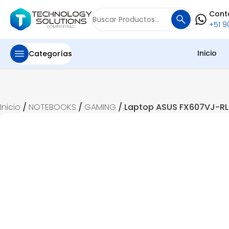
Cont
Buscar
+51 90
por:
Inicio
Categorías
Inicio
/
NOTEBOOKS
/
GAMING
/ Laptop ASUS FX607VJ-RL0