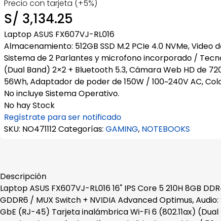
Precio con tarjeta (+5%)
S/
3,134.25
Laptop ASUS FX607VJ-RL016
Almacenamiento: 512GB SSD M.2 PCIe 4.0 NVMe, Video d
Sistema de 2 Parlantes y microfono incorporado / Tecno
(Dual Band) 2×2 + Bluetooth 5.3, Cámara Web HD de 720p
56Wh, Adaptador de poder de 150W / 100~240V AC, Colo
No incluye Sistema Operativo.
No hay Stock
Regístrate para ser notificado
SKU:
NO471112
Categorías:
GAMING
,
NOTEBOOKS
Descripción
Laptop ASUS FX607VJ-RL016 16" IPS Core 5 210H 8GB DDR
GDDR6 / MUX Switch + NVIDIA Advanced Optimus, Audio: S
GbE (RJ-45) Tarjeta inalámbrica Wi-Fi 6 (802.11ax) (Dua