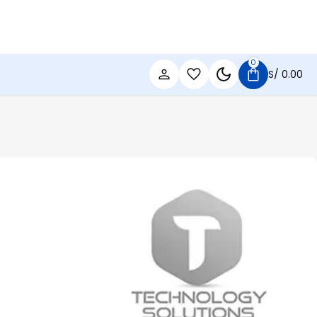
0
S/
0.00