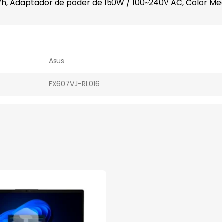
Wh, Adaptador de poder de 150W / 100~240V AC, Color Mec
Asus
FX607VJ-RL016