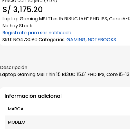
Precio con tarjeta (+5%)
S/
3,175.20
Laptop Gaming MSI Thin 15 B13UC 15.6″ FHD IPS, Core i
No hay Stock
Regístrate para ser notificado
SKU:
NO473080
Categorías:
GAMING
,
NOTEBOOKS
Descripción
Laptop Gaming MSI Thin 15 B13UC 15.6" FHD IPS, Core i5
Información adicional
MARCA
MODELO