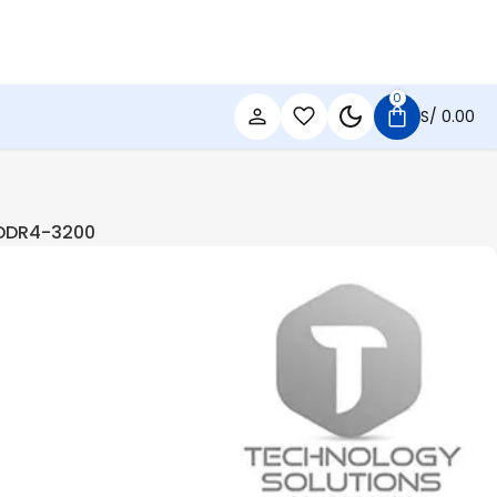
0
S/
0.00
B DDR4-3200