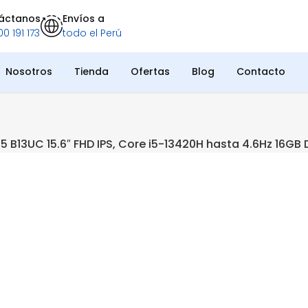
áctanos
Envíos a
0 191 173
todo el Perú
Nosotros
Tienda
Ofertas
Blog
Contacto
5 B13UC 15.6″ FHD IPS, Core i5-13420H hasta 4.6Hz 16G