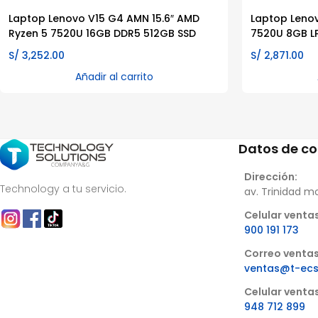
Laptop Lenovo V15 G4 AMN 15.6″ AMD
Laptop Lenov
Ryzen 5 7520U 16GB DDR5 512GB SSD
7520U 8GB L
S/
3,252.00
S/
2,871.00
Añadir al carrito
Datos de c
Dirección:
Technology a tu servicio.
av. Trinidad m
Celular ventas
900 191 173
Correo ventas
ventas@t-ec
Celular venta
948 712 899