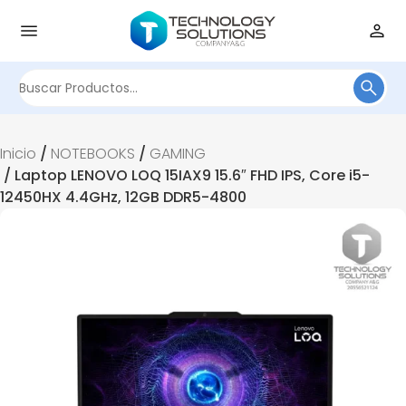
¡Oferta!
Buscar
por:
Inicio
/
NOTEBOOKS
/
GAMING
/ Laptop LENOVO LOQ 15IAX9 15.6″ FHD IPS, Core i5-
12450HX 4.4GHz, 12GB DDR5-4800