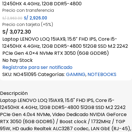
12450HX 4.4GHz, 12GB DDR5-4800
Precio con transferencia
El
El
S/
2,926.00
S/
2,963.00
Precio con tarjeta (+5%)
precio
precio
S/
3,072.30
original
actual
Laptop LENOVO LOQ 15IAX9, 15.6″ FHD IPS, Core i5-
era:
es:
12450HX 4.4GHz, 12GB DDR5-4800 512GB SSD M.2 2242
S/ 2,963.00.
S/ 2,926.00.
PCIe Gen 4.0×4 NVMe RTX 3050 (6GB GDDR6)
No hay Stock
Regístrate para ser notificado
SKU:
NO451095
Categorías:
GAMING
,
NOTEBOOKS
Descripción
Laptop LENOVO LOQ 15IAX9, 15.6" FHD IPS, Core i5-
12450HX 4.4GHz, 12GB DDR5-4800 512GB SSD M.2 2242
PCIe Gen 4.0x4 NVMe, Video Dedicado NVIDIA GeForce
RTX 3050 (6GB GDDR6) / Boost clock / 1732MHz / TGP
95W, HD audio Realtek ALC3287 codec, LAN GbE (RJ-45),