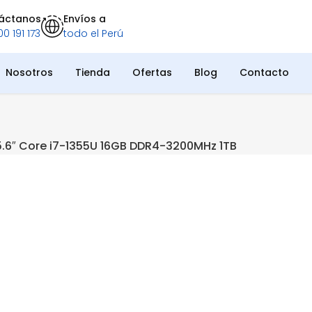
áctanos
Envíos a
0 191 173
todo el Perú
Nosotros
Tienda
Ofertas
Blog
Contacto
5.6″ Core i7-1355U 16GB DDR4-3200MHz 1TB