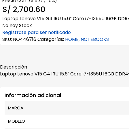
Precio con tarjeta (+5%)
S/
2,700.60
Laptop Lenovo V15 G4 IRU 15.6″ Core i7-1355U 16GB DD
No hay Stock
Regístrate para ser notificado
SKU:
NO446716
Categorías:
HOME
,
NOTEBOOKS
Descripción
Laptop Lenovo V15 G4 IRU 15.6" Core i7-1355U 16GB DDR4
Información adicional
MARCA
MODELO