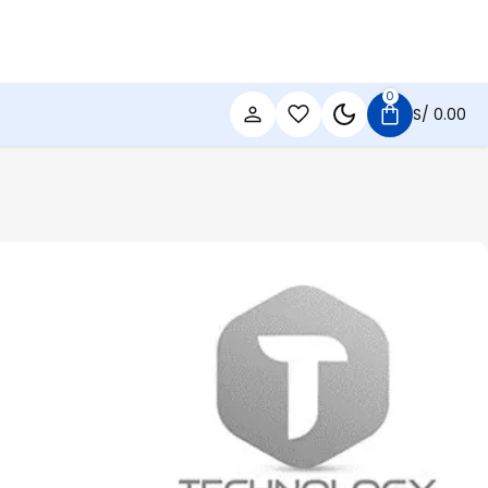
0
S/
0.00