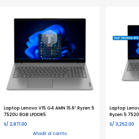
Laptop Lenovo V15 G4 AMN 15.6″ Ryzen 5
Laptop Lenov
7520U 8GB LPDDR5
Ryzen 5 752
S/
2,871.00
S/
3,252.00
Añadir al carrito