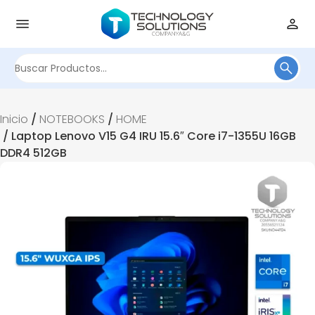
Buscar
por:
Inicio
/
NOTEBOOKS
/
HOME
/ Laptop Lenovo V15 G4 IRU 15.6″ Core i7-1355U 16GB
DDR4 512GB