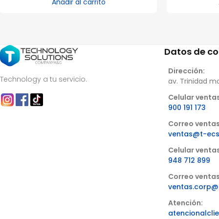
Añadir al carrito
Datos de c
Dirección:
Technology a tu servicio.
av. Trinidad m
Celular ventas
900 191 173
Correo ventas
ventas@t-ec
Celular venta
948 712 899
Correo ventas
ventas.corp@
Atención:
atencionalcl