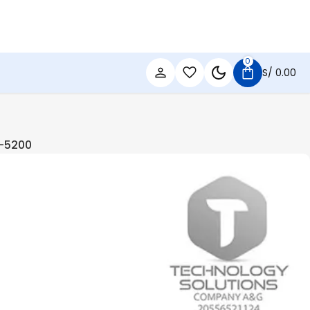
0
S/
0.00
x-5200