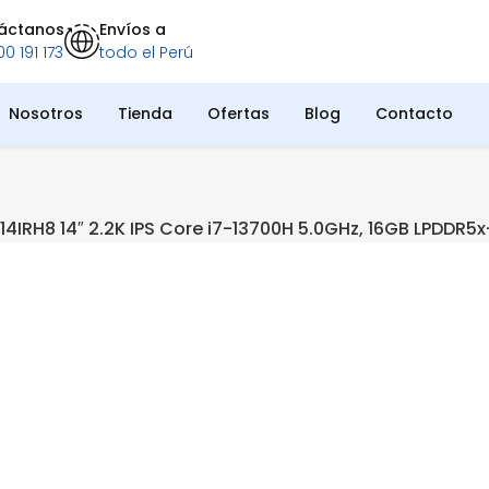
áctanos
Envíos a
0 191 173
todo el Perú
Nosotros
Tienda
Ofertas
Blog
Contacto
14IRH8 14″ 2.2K IPS Core i7-13700H 5.0GHz, 16GB LPDDR5