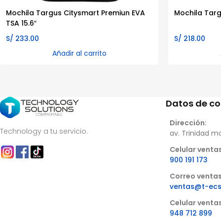
Mochila Targus Citysmart Premiun EVA
Mochila Targu
TSA 15.6″
S/
233.00
S/
218.00
Añadir al carrito
Datos de c
Dirección:
Technology a tu servicio.
av. Trinidad m
Celular ventas
900 191 173
Correo ventas
ventas@t-ec
Celular venta
948 712 899