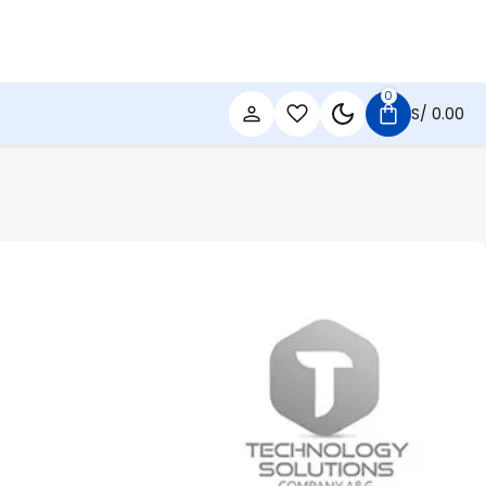
0
S/
0.00