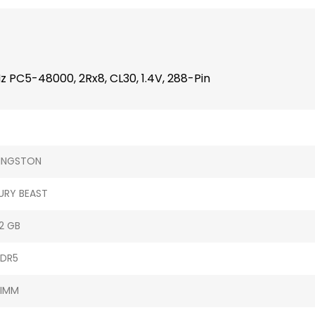
C5-48000, 2Rx8, CL30, 1.4V, 288-Pin
INGSTON
URY BEAST
2 GB
DR5
IMM