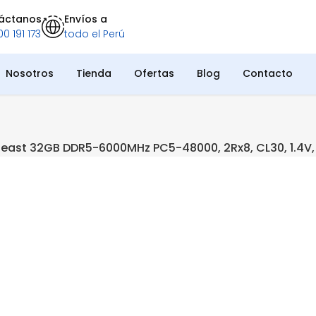
áctanos
Envíos a
0 191 173
todo el Perú
Nosotros
Tienda
Ofertas
Blog
Contacto
east 32GB DDR5-6000MHz PC5-48000, 2Rx8, CL30, 1.4V,