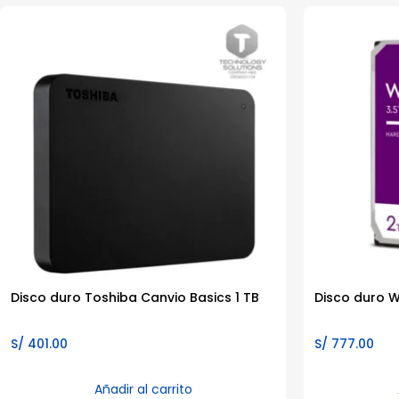
Disco duro Toshiba Canvio Basics 1 TB
Disco duro W
S/
401.00
S/
777.00
Añadir al carrito