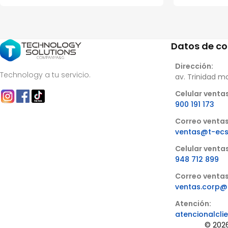
Datos de c
Dirección:
Technology a tu servicio.
av. Trinidad m
Celular ventas
900 191 173
Correo ventas
ventas@t-ec
Celular venta
948 712 899
Correo ventas
ventas.corp@
Atención:
atencionalcl
© 2026