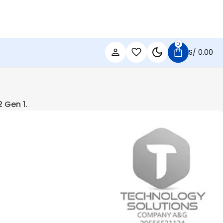
0
S/
0.00
 Gen 1.