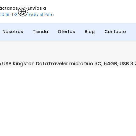
áctanos
Envíos a
0 191 173
todo el Perú
Nosotros
Tienda
Ofertas
Blog
Contacto
 USB Kingston DataTraveler microDuo 3C, 64GB, USB 3.2