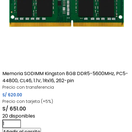
Memoria SODIMM Kingston 8GB DDR5-5600MHz, PC5-
44800, CL46, 1.1V, 1Rx16, 262-pin
Precio con transferencia
S/
620.00
Precio con tarjeta (+5%)
S/
651.00
20 disponibles
Memoria
SODIMM
Añadir al carrito