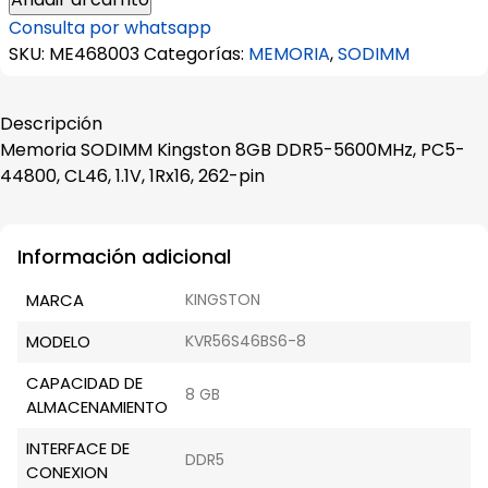
Kingston
Consulta por whatsapp
8GB
SKU:
ME468003
Categorías:
MEMORIA
,
SODIMM
DDR5-
5600MHz,
PC5-
Descripción
44800,
Memoria SODIMM Kingston 8GB DDR5-5600MHz, PC5-
CL46,
44800, CL46, 1.1V, 1Rx16, 262-pin
1.1V,
1Rx16,
262-
Información adicional
pin
MARCA
KINGSTON
cantidad
MODELO
KVR56S46BS6-8
CAPACIDAD DE
8 GB
ALMACENAMIENTO
INTERFACE DE
DDR5
CONEXION