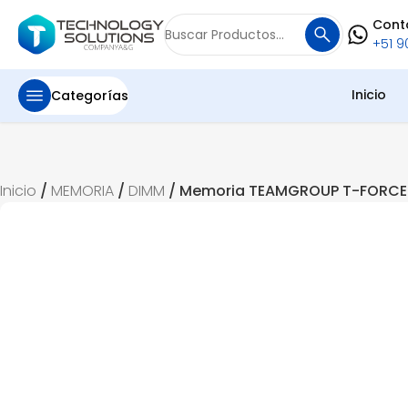
Cont
Buscar
+51 90
por:
Inicio
Categorías
Inicio
/
MEMORIA
/
DIMM
/ Memoria TEAMGROUP T-FORCE d