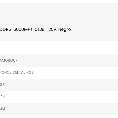
R5-6000MHz, CL38, 1.25V, Negro.
EAMGROUP
FORCE DELTAα RGB
 GB
R5
IMM