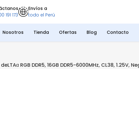
áctanos
Envíos a
0 191 173
todo el Perú
Nosotros
Tienda
Ofertas
Blog
Contacto
eLTAα RGB DDR5, 16GB DDR5-6000MHz, CL38, 1.25V, Ne