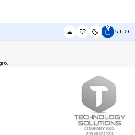
0
S/
0.00
gro.