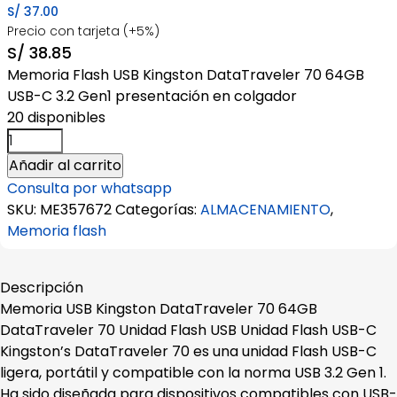
S/
37.00
Precio con tarjeta (+5%)
S/
38.85
Memoria Flash USB Kingston DataTraveler 70 64GB
USB-C 3.2 Gen1 presentación en colgador
20 disponibles
Memoria
USB
Añadir al carrito
Kingston
Consulta por whatsapp
DataTraveler
SKU:
ME357672
Categorías:
ALMACENAMIENTO
,
70
Memoria flash
64GB
cantidad
Descripción
Memoria USB Kingston DataTraveler 70 64GB
DataTraveler 70 Unidad Flash USB Unidad Flash USB-C
Kingston’s DataTraveler 70 es una unidad Flash USB-C
ligera, portátil y compatible con la norma USB 3.2 Gen 1.
Ha sido diseñada para dispositivos compatibles con USB-