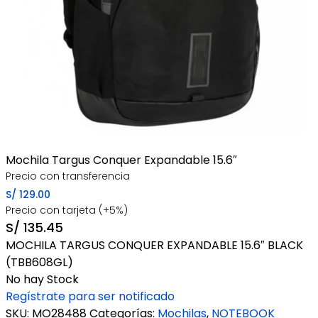
Mochila Targus Conquer Expandable 15.6″
Precio con transferencia
S/
129.00
Precio con tarjeta (+5%)
S/
135.45
MOCHILA TARGUS CONQUER EXPANDABLE 15.6″ BLACK
(TBB608GL)
No hay Stock
Regístrate para ser notificado
SKU:
MO28488
Categorías:
Mochilas
,
NOTEBOOK