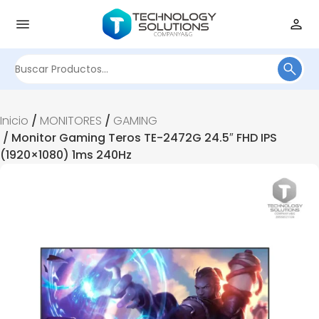
Buscar
por:
Inicio
/
MONITORES
/
GAMING
/ Monitor Gaming Teros TE-2472G 24.5″ FHD IPS
(1920×1080) 1ms 240Hz