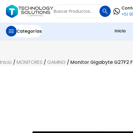
Cont
Buscar
+51 90
por:
Inicio
Categorías
Inicio
/
MONITORES
/
GAMING
/ Monitor Gigabyte G27F2 F