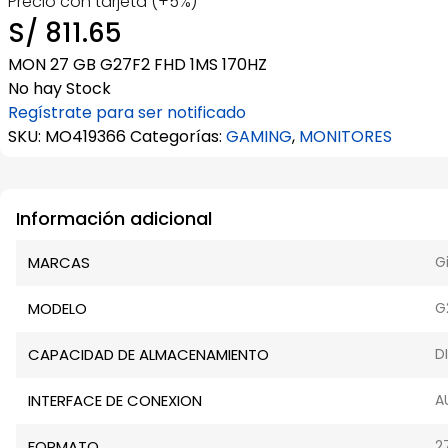
Precio con tarjeta (+5%)
S/
811.65
MON 27 GB G27F2 FHD 1MS 170HZ
No hay Stock
Regístrate para ser notificado
SKU:
MO419366
Categorías:
GAMING
,
MONITORES
Información adicional
MARCAS
G
MODELO
G
CAPACIDAD DE ALMACENAMIENTO
D
INTERFACE DE CONEXION
A
FORMATO
2