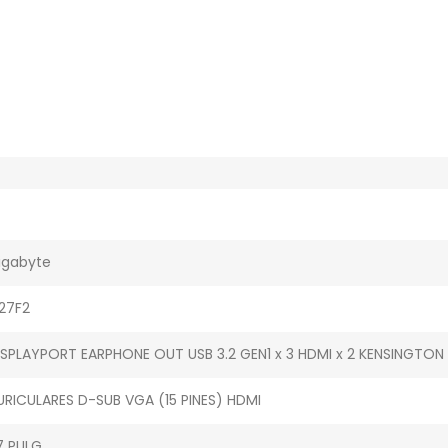
igabyte
27F2
ISPLAYPORT EARPHONE OUT USB 3.2 GEN1 x 3 HDMI x 2 KENSINGTON
URICULARES D-SUB VGA (15 PINES) HDMI
7 PULG