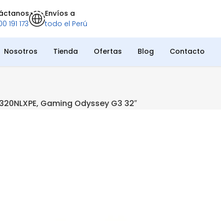
áctanos
Envíos a
0 191 173
todo el Perú
Nosotros
Tienda
Ofertas
Blog
Contacto
320NLXPE, Gaming Odyssey G3 32″