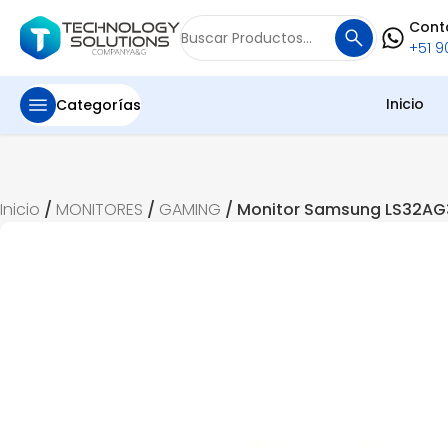
Cont
Buscar
+51 90
por:
Inicio
Categorías
Inicio
/
MONITORES
/
GAMING
/ Monitor Samsung LS32AG