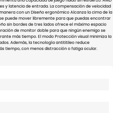
rimenta una capacidad de juego fluido sin esfuerzo. AMD
es y latencia de entrada. La compensación de velocidad
tu manera con un Diseño ergonómico
Alcanza la cima de la
alla se puede mover libremente para que puedas encontrar
seño sin bordes de tres lados ofrece el máximo espacio
guración de monitor doble para que ningún enemigo se
rante más tiempo. El modo Protección visual minimiza la
dos. Además, la tecnología antititileo reduce
s tiempo, con menos distracción o fatiga ocular.