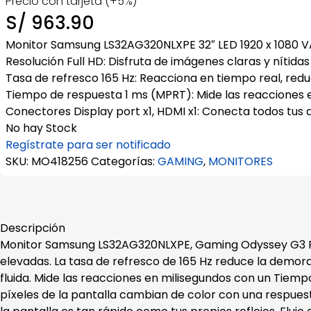
Precio con tarjeta (+5%)
S/
963.90
Monitor Samsung LS32AG320NLXPE 32″ LED 1920 x 1080 V
Resolución Full HD: Disfruta de imágenes claras y nítidas
Tasa de refresco 165 Hz: Reacciona en tiempo real, red
Tiempo de respuesta 1 ms (MPRT): Mide las reacciones e
Conectores Display port x1, HDMI x1: Conecta todos tus d
No hay Stock
Regístrate para ser notificado
SKU:
MO418256
Categorías:
GAMING
,
MONITORES
Descripción
Monitor Samsung LS32AG320NLXPE, Gaming Odyssey G3
elevadas. La tasa de refresco de 165 Hz reduce la demo
fluida.
Mide las reacciones en milisegundos con un Tiemp
píxeles de la pantalla cambian de color con una respues