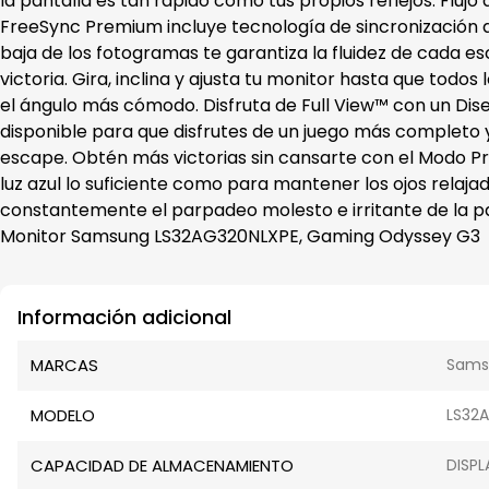
la pantalla es tan rápido como tus propios reflejos.
Flujo
FreeSync Premium incluye tecnología de sincronización 
baja de los fotogramas te garantiza la fluidez de cada e
victoria. Gira, inclina y ajusta tu monitor hasta que to
el ángulo más cómodo.
Disfruta de Full View™ con un Dis
disponible para que disfrutes de un juego más completo 
escape.
Obtén más victorias sin cansarte con el Modo Prot
luz azul lo suficiente como para mantener los ojos rela
constantemente el parpadeo molesto e irritante de la pa
Monitor Samsung LS32AG320NLXPE, Gaming Odyssey G3
Información adicional
MARCAS
Sams
MODELO
LS32
CAPACIDAD DE ALMACENAMIENTO
DISPL