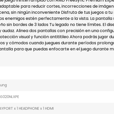
 de juego ininterrumpido con AMD FreeSync Premium
Expe
adaptable para reducir cortes, incorrecciones de imágen
scena, sin ningún inconveniente
Disfruta de tus juegos a 
dos los enemigos estén perfectamente a la vista. La pant
eño sin bordes de 3 lados
Tu legado no tiene límites. El di
y audaz. Alinea dos pantallas con precisión en una confi
ección visual y función antititileo
Ahora podrás jugar du
jados y cómodos cuando juegues durante períodos prolonga
ntalla para que puedas enfocarte en el juego durante má
ung
AG320NLXPE
AYPORT x 1 HEADPHONE x 1 HDMI