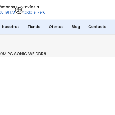
áctanos
Envíos a
0 191 173
todo el Perú
Nosotros
Tienda
Ofertas
Blog
Contacto
60M PG SONIC WF DDR5