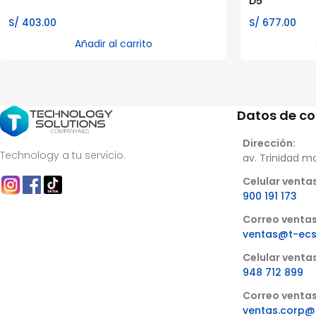
D5
S/
403.00
S/
677.00
Añadir al carrito
Datos de c
Dirección:
Technology a tu servicio.
av. Trinidad m
Celular ventas
900 191 173
Correo ventas
ventas@t-ec
Celular venta
948 712 899
Correo ventas
ventas.corp@