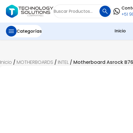
Cont
Buscar
+51 90
por:
Inicio
Categorías
Inicio
/
MOTHERBOARDS
/
INTEL
/ Motherboard Asrock B7