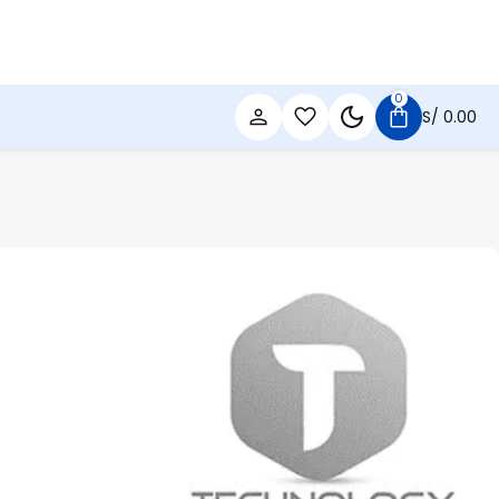
0
S/
0.00