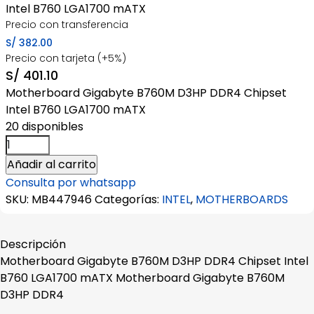
Intel B760 LGA1700 mATX
Precio con transferencia
S/
382.00
Precio con tarjeta (+5%)
S/
401.10
Motherboard Gigabyte B760M D3HP DDR4 Chipset
Intel B760 LGA1700 mATX
20 disponibles
Motherboard
Gigabyte
Añadir al carrito
B760M
Consulta por whatsapp
D3HP
SKU:
MB447946
Categorías:
INTEL
,
MOTHERBOARDS
DDR4
Chipset
Intel
Descripción
B760
Motherboard Gigabyte B760M D3HP DDR4 Chipset Intel
LGA1700
B760 LGA1700 mATX Motherboard Gigabyte B760M
mATX
D3HP DDR4
cantidad