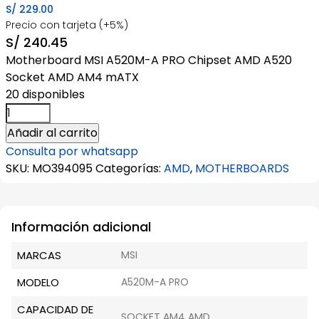
S/
229.00
Precio con tarjeta (+5%)
S/
240.45
Motherboard MSI A520M-A PRO Chipset AMD A520
Socket AMD AM4 mATX
20 disponibles
Motherboard
MSI
Añadir al carrito
A520M-
Consulta por whatsapp
A
SKU:
MO394095
Categorías:
AMD
,
MOTHERBOARDS
PRO
cantidad
Información adicional
MARCAS
MSI
MODELO
A520M-A PRO
CAPACIDAD DE
SOCKET AM4 AMD