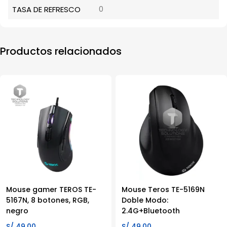
TASA DE REFRESCO
0
Productos relacionados
Mouse gamer TEROS TE-
Mouse Teros TE-5169N
5167N, 8 botones, RGB,
Doble Modo:
negro
2.4G+Bluetooth
S/
49.00
S/
49.00