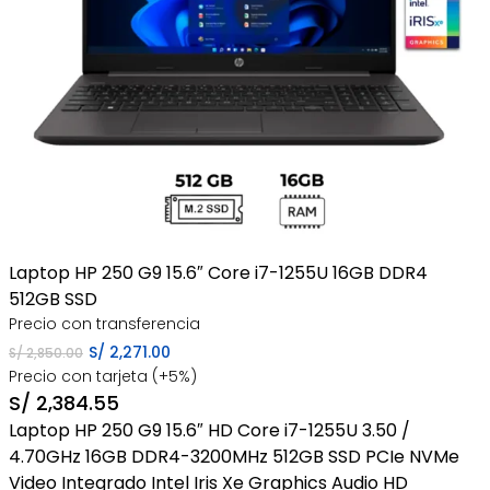
Laptop HP 250 G9 15.6″ Core i7-1255U 16GB DDR4
512GB SSD
Precio con transferencia
El
El
S/
2,271.00
S/
2,850.00
Precio con tarjeta (+5%)
precio
precio
S/
2,384.55
original
actual
Laptop HP 250 G9 15.6″ HD Core i7-1255U 3.50 /
era:
es:
4.70GHz 16GB DDR4-3200MHz 512GB SSD PCIe NVMe
S/ 2,850.00.
S/ 2,271.00.
Video Integrado Intel Iris Xe Graphics Audio HD