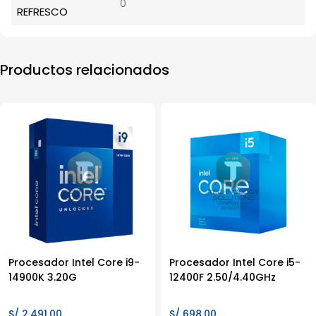
0
REFRESCO
Productos relacionados
Procesador Intel Core i9-
Procesador Intel Core i5-
14900K 3.20G
12400F 2.50/4.40GHz
S/
2,491.00
S/
698.00