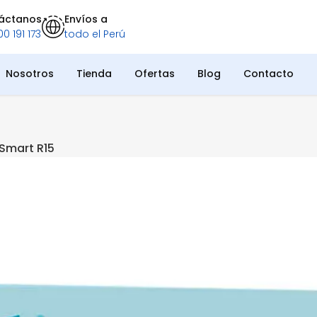
áctanos
Envíos a
0 191 173
todo el Perú
Nosotros
Tienda
Ofertas
Blog
Contacto
Smart R15