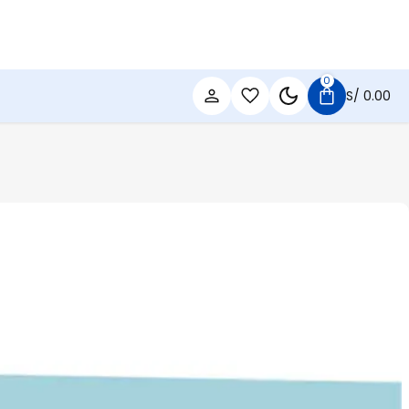
0
S/
0.00