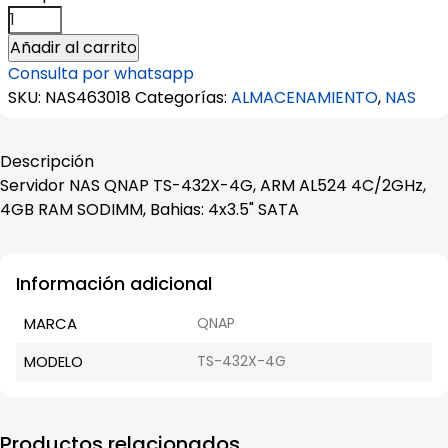
Servidor
NAS
Añadir al carrito
QNAP
Consulta por whatsapp
TS-
SKU:
NAS463018
Categorías:
ALMACENAMIENTO
,
NAS
432X-
4G
ARM
Descripción
AL524
Servidor NAS QNAP TS-432X-4G, ARM AL524 4C/2GHz,
4C/2GHz
4GB RAM SODIMM, Bahias: 4x3.5" SATA
4GB
RAM
SODIMM
Información adicional
Bahias:
MARCA
QNAP
4x3.5"
SATA
MODELO
TS-432X-4G
cantidad
Productos relacionados