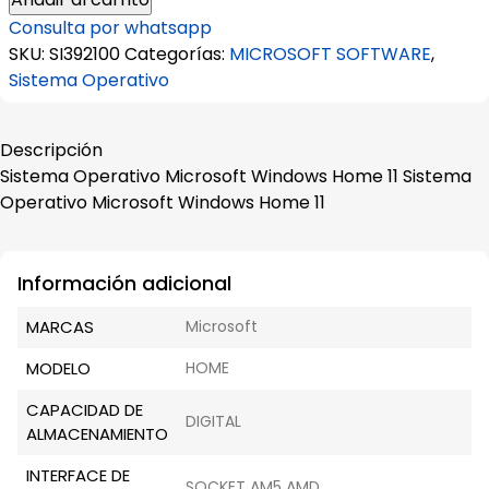
Microsoft
Consulta por whatsapp
Windows
SKU:
SI392100
Categorías:
MICROSOFT SOFTWARE
,
Home
Sistema Operativo
11
cantidad
Descripción
Sistema Operativo Microsoft Windows Home 11 Sistema
Operativo Microsoft Windows Home 11
Información adicional
MARCAS
Microsoft
MODELO
HOME
CAPACIDAD DE
DIGITAL
ALMACENAMIENTO
INTERFACE DE
SOCKET AM5 AMD