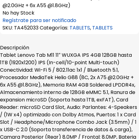
@2.0GHz + 6x A55 @1.8GHz)
No hay Stock
Regístrate para ser notificado
SKU:
TA452033
Categorías:
TABLETS
,
TABLETS
Descripción
Tablet Lenovo Tab M11 11″ WUXGA IPS 4GB 128GB hasta
1TB (1920x1200) IPS (In-cell/10-point Multi-touch)
Conectividad: Wi-Fi 5 / 802.11ac 1x1 / Bluetooth 5.1,
Procesador MediaTek Helio G88 (8C, 2x A75 @2.0GHz +
6x A55 @1.8GHz), Memoria RAM 4GB Soldered LPDDR4x,
Almacenamiento interno de 128GB eMMC 5.1, Ranura de
expansion microSD (Soporta hasta 1TB, exFAT), Card
Reader: microSD Card Slot, Audio: Parlantes: 4-Speakers
/ (1W x4) optimizado con Dolby Atmos, Puertos: 1 x Card
Slot / Headphone/Microphone Combo Jack (3.5mm) / 1
x USB-C 2.0 (Soporta transferencia de datos & carga),
Camara Posterior (Rear) 8.0MP / Frontal: 8.0MP, Bateria