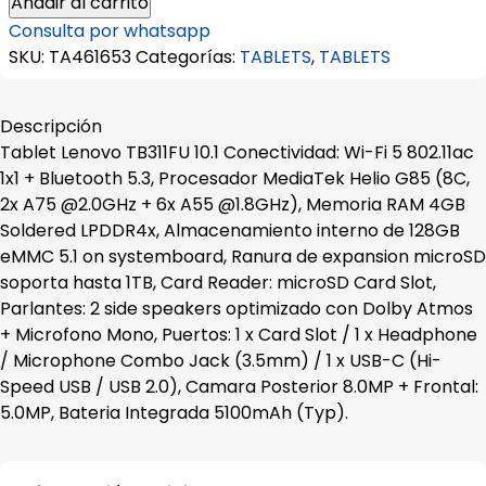
Añadir al carrito
TB311FU
Consulta por whatsapp
10.1"
SKU:
TA461653
Categorías:
TABLETS
,
TABLETS
WUXGA
IPS
4GB
Descripción
RAM
Tablet Lenovo TB311FU 10.1 Conectividad: Wi-Fi 5 802.11ac
128GB
1x1 + Bluetooth 5.3, Procesador MediaTek Helio G85 (8C,
cantidad
2x A75 @2.0GHz + 6x A55 @1.8GHz), Memoria RAM 4GB
Soldered LPDDR4x, Almacenamiento interno de 128GB
eMMC 5.1 on systemboard, Ranura de expansion microSD
soporta hasta 1TB, Card Reader: microSD Card Slot,
Parlantes: 2 side speakers optimizado con Dolby Atmos
+ Microfono Mono, Puertos: 1 x Card Slot / 1 x Headphone
/ Microphone Combo Jack (3.5mm) / 1 x USB-C (Hi-
Speed USB / USB 2.0), Camara Posterior 8.0MP + Frontal:
5.0MP, Bateria Integrada 5100mAh (Typ).