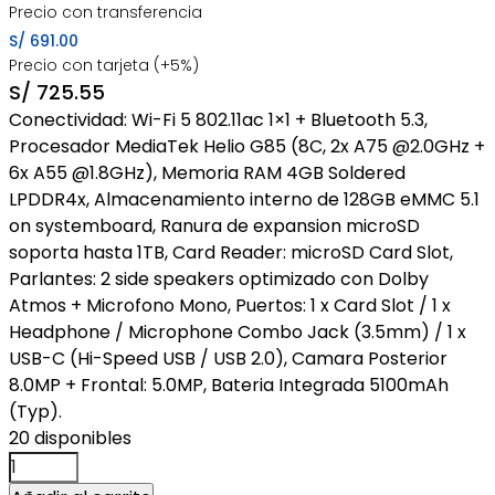
Precio con transferencia
S/
691.00
Precio con tarjeta (+5%)
S/
725.55
Conectividad: Wi-Fi 5 802.11ac 1×1 + Bluetooth 5.3,
Procesador MediaTek Helio G85 (8C, 2x A75 @2.0GHz +
6x A55 @1.8GHz), Memoria RAM 4GB Soldered
LPDDR4x, Almacenamiento interno de 128GB eMMC 5.1
on systemboard, Ranura de expansion microSD
soporta hasta 1TB, Card Reader: microSD Card Slot,
Parlantes: 2 side speakers optimizado con Dolby
Atmos + Microfono Mono, Puertos: 1 x Card Slot / 1 x
Headphone / Microphone Combo Jack (3.5mm) / 1 x
USB-C (Hi-Speed USB / USB 2.0), Camara Posterior
8.0MP + Frontal: 5.0MP, Bateria Integrada 5100mAh
(Typ).
20 disponibles
Tablet
Lenovo