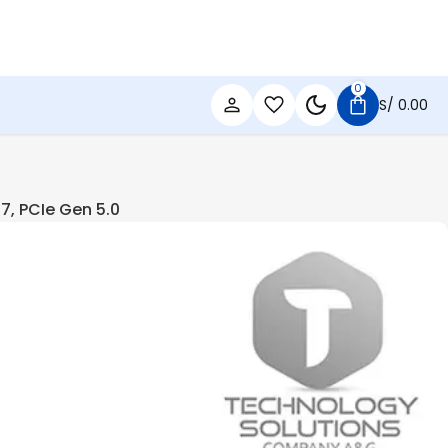
0
S/
0.00
7, PCIe Gen 5.0