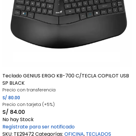
Teclado GENIUS ERGO KB-700 C/TECLA COPILOT USB
SP BLACK
Precio con transferencia
S/
80.00
Precio con tarjeta (+5%)
S/
84.00
No hay Stock
Regístrate para ser notificado
SKU:
TE29472
Categorías:
OFICINA
,
TECLADOS