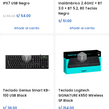
IPX7 USB Negro
Inalámbrico 2.4GHZ + BT
3.0 + BT 5.2, 80 Teclas
Negro
El
El
S/
54.00
S/
55.00
precio
precio
S/
51.00
original
actual
Añadir al carrito
Añadir al carrito
era:
es:
S/ 55.00.
S/ 54.00.
Teclado Genius Smart KB-
Teclado Logitech
100 USB Black
SIGNATURE K650 Wireless
SP Black
S/
36.00
S/
154.00