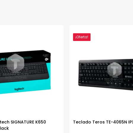
¡Oferta!
itech SIGNATURE K650
Teclado Teros TE-4065N IP
Black