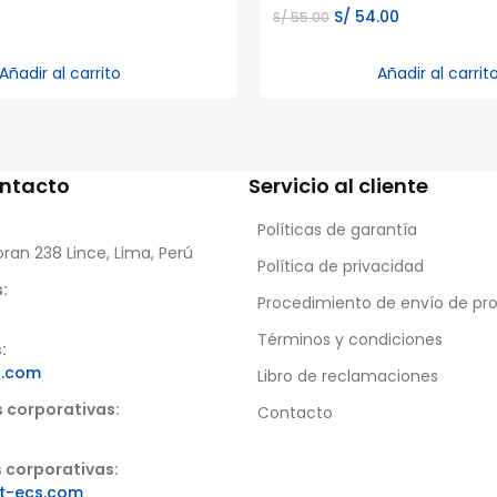
El
El
S/
54.00
S/
55.00
precio
precio
original
actual
Añadir al carrito
Añadir al carrit
era:
es:
S/ 55.00.
S/ 54.00.
ontacto
Servicio al cliente
Políticas de garantía
oran 238 Lince, Lima, Perú
Política de privacidad
:
Procedimiento de envío de pr
Términos y condiciones
:
s.com
Libro de reclamaciones
s corporativas:
Contacto
 corporativas:
t-ecs.com