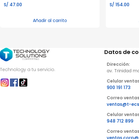
S/
47.00
S/
154.00
Añadir al carrito
Datos de c
Dirección:
Technology a tu servicio.
av. Trinidad m
Celular ventas
900 191 173
Correo ventas
ventas@t-ec
Celular venta
948 712 899
Correo ventas
ventas.corp@