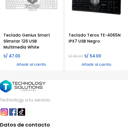
Teclado Genius Smart
Teclado Teros TE-4065N
Slimstar 126 USB
IPX7 USB Negro
Multimedia White
El
El
S/
47.00
S/
54.00
S/
55.00
precio
precio
Añadir al carrito
Añadir al carrito
original
actual
era:
es:
S/ 55.00.
S/ 54.00.
Technology a tu servicio.
Datos de contacto