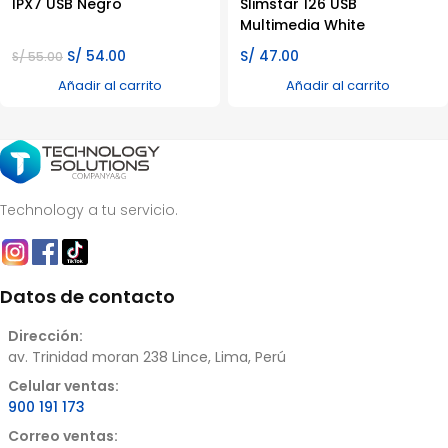
IPX7 USB Negro
Slimstar 126 USB
Multimedia White
El
El
S/
54.00
S/
47.00
S/
55.00
precio
precio
Añadir al carrito
Añadir al carrito
original
actual
era:
es:
S/ 55.00.
S/ 54.00.
Technology a tu servicio.
Datos de contacto
Dirección:
av. Trinidad moran 238 Lince, Lima, Perú
Celular ventas:
900 191 173
Correo ventas: