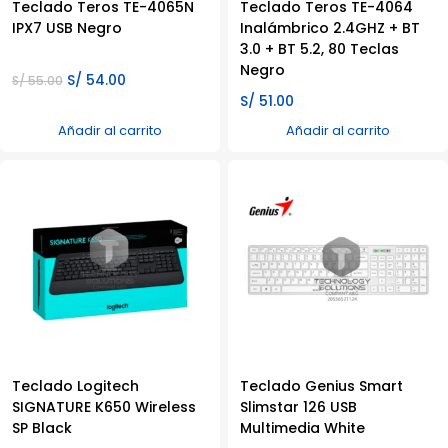
Teclado Teros TE-4065N
Teclado Teros TE-4064
IPX7 USB Negro
Inalámbrico 2.4GHZ + BT
3.0 + BT 5.2, 80 Teclas
Negro
El
El
S/
54.00
S/
55.00
precio
precio
S/
51.00
original
actual
Añadir al carrito
Añadir al carrito
era:
es:
S/ 55.00.
S/ 54.00.
Teclado Logitech
Teclado Genius Smart
SIGNATURE K650 Wireless
Slimstar 126 USB
SP Black
Multimedia White