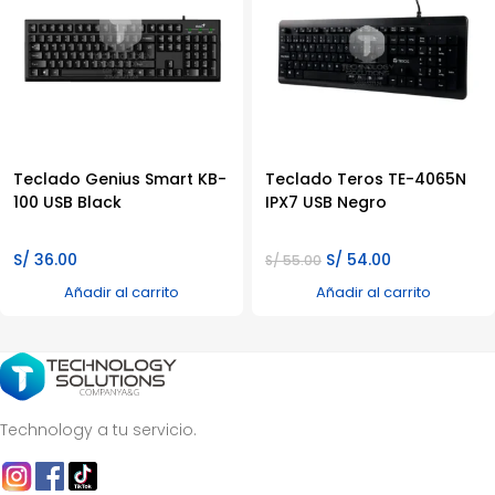
Teclado Genius Smart KB-
Teclado Teros TE-4065N
100 USB Black
IPX7 USB Negro
El
El
S/
36.00
S/
54.00
S/
55.00
precio
precio
Añadir al carrito
Añadir al carrito
original
actual
era:
es:
S/ 55.00.
S/ 54.00.
Technology a tu servicio.