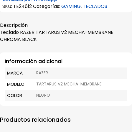
TARTARUS
SKU:
TE24612
Categorías:
GAMING
,
TECLADOS
V2
MECHA-
Descripción
MEMBRANE
Teclado RAZER TARTARUS V2 MECHA-MEMBRANE
CHROMA
CHROMA BLACK
BLACK
cantidad
Información adicional
MARCA
RAZER
MODELO
TARTARUS V2 MECHA-MEMBRANE
COLOR
NEGRO
Productos relacionados